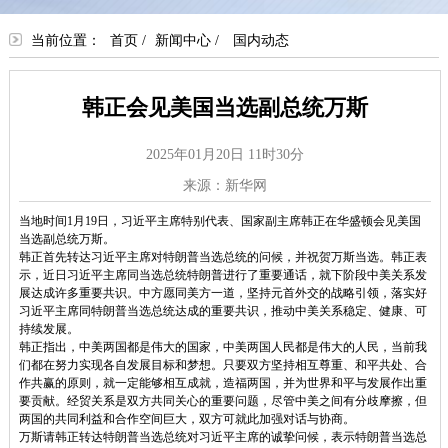
当前位置：
首页
/
新闻中心
/
国内动态
韩正会见美国当选副总统万斯
2025年01月20日 11时30分
来源：新华网
当地时间1月19日，习近平主席特别代表、国家副主席韩正在华盛顿会见美国
当选副总统万斯。
韩正首先转达习近平主席对特朗普当选总统的问候，并祝贺万斯当选。韩正表
示，近日习近平主席同当选总统特朗普进行了重要通话，就下阶段中美关系发
展达成许多重要共识。中方愿同美方一道，坚持元首外交的战略引领，落实好
习近平主席同特朗普当选总统达成的重要共识，推动中美关系稳定、健康、可
持续发展。
韩正指出，中美两国都是伟大的国家，中美两国人民都是伟大的人民，当前我
们都在努力实现各自发展目标和梦想。只要双方坚持相互尊重、和平共处、合
作共赢的原则，就一定能够相互成就，造福两国，并为世界和平与发展作出重
要贡献。经贸关系是双方共同关心的重要问题，尽管中美之间有分歧摩擦，但
两国的共同利益和合作空间巨大，双方可就此加强对话与协商。
万斯请韩正转达特朗普当选总统对习近平主席的诚挚问候，表示特朗普当选总