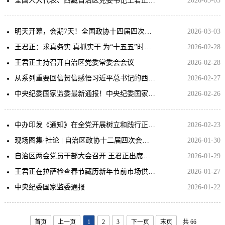
全国人大代表、西藏自治区党委书记王君正给人民网网友回信
2026-03-03
明天开幕，会期7天！全国政协十四届四次会议主要议程→
2026-03-03
王君正：求真务实 真抓实干 为“十五五”时期我区经济社会发展开好局起好步打下坚实基础
2026-02-28
王君正主持召开自治区党委常委会会议
2026-02-28
从系列重要回信贺信感悟习近平总书记的西藏情怀
2026-02-27
中央纪委国家监委最新通报！中央纪委国家监委最新通报！
2026-02-26
中办印发《通知》在全党开展树立和践行正确政绩观学习教育
2026-02-23
现场图集·社论 | 自治区政协十二届四次会议开幕！
2026-01-30
自治区两会党员干部大会召开 王君正出席并讲话
2026-01-29
王君正在拉萨检查春节藏历新年节前市场供应保障等工作
2026-01-27
中央纪委国家监委通报
2026-01-22
首页
上一页
1
2
3
下一页
末页
共 66