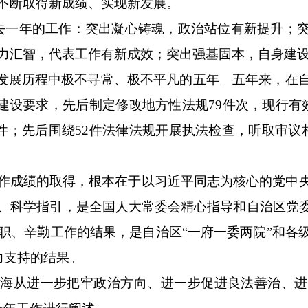
不断取得新成绩、实现新发展。
去一年的工作：突出凝心铸魂，政治站位有新提升；
力汇智，代表工作有新成效；突出强基固本，自身建
发展历程中极不寻常、极不平凡的五年。五年来，在
建设要求，先后制定修改地方性法规
79
件次，现行有
件；先后围绕
52
件法律法规开展执法检查，听取审议
作成绩的取得，根本在于以习近平同志为核心的党中
、科学指引，是全国人大常委会精心指导和自治区党
职、辛勤工作的结果，是自治区
“
一府一委两院
”
和各
力支持的结果。
海从进一步把牢政治方向、进一步促进良法善治、进