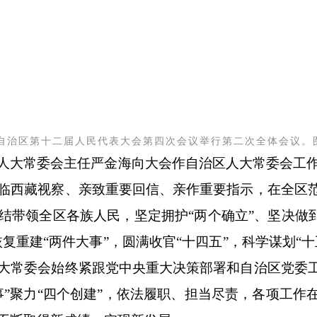
自治区第十二届人民代表大会第四次会议举行第二次全体会议。
人大常委会主任严金海向大会作自治区人大常委会工
临西藏视察、亲致重要回信、亲作重要指示，在全区
结带领全区各族人民，坚定拥护
“
两个确立
”
、坚决做
恢复重建
“
两件大事
”
，圆满收官
“
十四五
”
，科学谋划
“
十
大常委会始终紧跟党中央重大决策部署和自治区党委
事
”
聚力
“
四个创建
”
，依法履职、担当尽责，各项工作