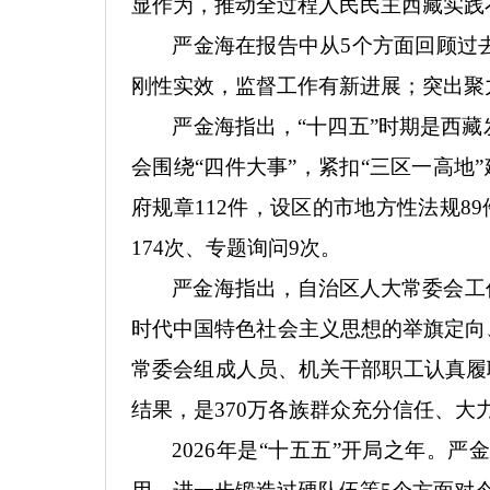
显作为，推动全过程人民民主西藏实践
严金海在报告中从
5
个方面回顾过
刚性实效，监督工作有新进展；突出聚
严金海指出，
“
十四五
”
时期是西藏
会围绕
“
四件大事
”
，紧扣
“
三区一高地
”
府规章
112
件，设区的市地方性法规
89
174
次、专题询问
9
次。
严金海指出，自治区人大常委会工
时代中国特色社会主义思想的举旗定向
常委会组成人员、机关干部职工认真履
结果，是
370
万各族群众充分信任、大
2026
年是
“
十五五
”
开局之年。严金