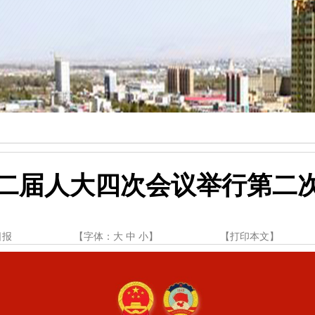
二届人大四次会议举行第二
日报
【字体：
大
中
小
】
【
打印本文
】