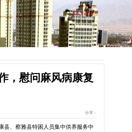
作，慰问麻风病康复
分享：
】
芒康县、察雅县特困人员集中供养服务中