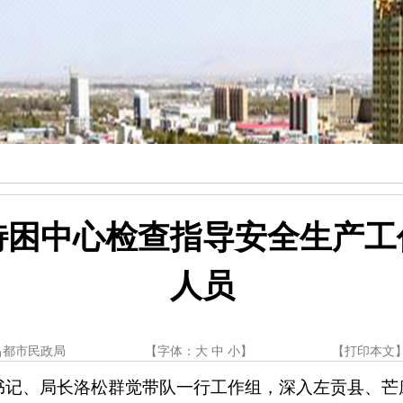
特困中心检查指导安全生产工
人员
昌都市民政局
【字体：
大
中
小
】
【
打印本文
组副书记、局长洛松群觉带队一行工作组，深入左贡县、